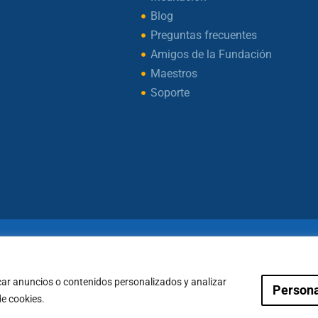
Blog
Preguntas frecuentes
Amigos de la Fundación
Maestros
Soporte
ht © 2026 – Fundación Sakya – Reservados todos los d
— AVISO LEGAL —
car anuncios o contenidos personalizados y analizar
Persona
Condiciones de Pagos
Política de Cookies
de cookies.