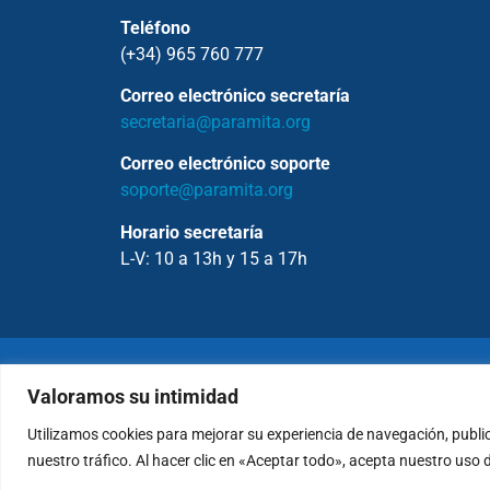
Teléfono
(+34) 965 760 777
Correo electrónico secretaría
secretaria@paramita.org
Correo electrónico soporte
soporte@paramita.org
Horario secretaría
L-V: 10 a 13h y 15 a 17h
Copyrig
Valoramos su intimidad
Utilizamos cookies para mejorar su experiencia de navegación, publi
Política de Privacidad
nuestro tráfico. Al hacer clic en «Aceptar todo», acepta nuestro uso 