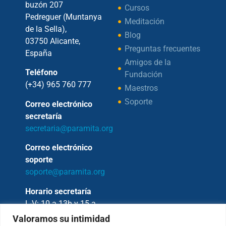
buzón 207
Cursos
Pedreguer (Muntanya
Meditación
de la Sella),
Blog
03750 Alicante,
Preguntas frecuentes
España
Amigos de la
Teléfono
Fundación
(+34) 965 760 777
Maestros
Soporte
Correo electrónico
secretaría
secretaria@paramita.org
Correo electrónico
soporte
soporte@paramita.org
Horario secretaría
L-V: 10 a 13h y 15 a
17h
Valoramos su intimidad