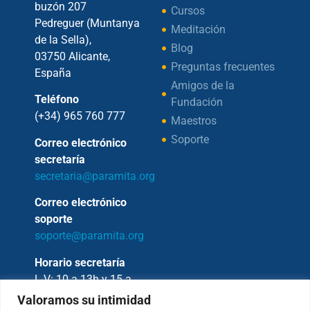
buzón 207
Cursos
Pedreguer (Muntanya
Meditación
de la Sella),
Blog
03750 Alicante,
Preguntas frecuentes
España
Amigos de la
Teléfono
Fundación
(+34) 965 760 777
Maestros
Soporte
Correo electrónico
secretaría
secretaria@paramita.org
Correo electrónico
soporte
soporte@paramita.org
Horario secretaría
L-V: 10 a 13h y 15 a
17h
Valoramos su intimidad