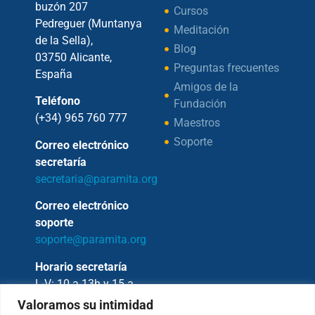
buzón 207
Cursos
Pedreguer (Muntanya
Meditación
de la Sella),
Blog
03750 Alicante,
Preguntas frecuentes
España
Amigos de la
Teléfono
Fundación
(+34) 965 760 777
Maestros
Soporte
Correo electrónico
secretaría
secretaria@paramita.org
Correo electrónico
soporte
soporte@paramita.org
Horario secretaría
L-V: 10 a 13h y 15 a
17h
Valoramos su intimidad