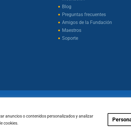
Blog
Preguntas frecuentes
Amigos de la Fundación
Maestros
Soporte
ht © 2026 – Fundación Sakya – Reservados todos los d
— AVISO LEGAL —
car anuncios o contenidos personalizados y analizar
Persona
Condiciones de Pagos
Política de Cookies
de cookies.