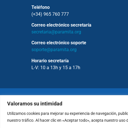
Teléfono
(+34) 965 760 777
Correo electrónico secretaría
secretaria@paramita.org
Correo electrónico soporte
soporte@paramita.org
Horario secretaría
L-V: 10 a 13h y 15 a 17h
Copyrig
Valoramos su intimidad
Utilizamos cookies para mejorar su experiencia de navegación, publi
Política de Privacidad
nuestro tráfico. Al hacer clic en «Aceptar todo», acepta nuestro uso 