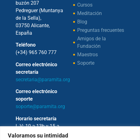
buzón 207
Cursos
Pedreguer (Muntanya
Meditación
de la Sella),
Blog
03750 Alicante,
Preguntas frecuentes
España
Amigos de la
Teléfono
Fundación
(+34) 965 760 777
Maestros
Soporte
Correo electrónico
secretaría
secretaria@paramita.org
Correo electrónico
soporte
soporte@paramita.org
Horario secretaría
L-V: 10 a 13h y 15 a
17h
Valoramos su intimidad