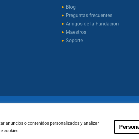
Blog
Preguntas frecuentes
Amigos de la Fundación
Maestros
Soporte
ht © 2026 – Fundación Sakya – Reservados todos los d
— AVISO LEGAL —
car anuncios o contenidos personalizados y analizar
Persona
Condiciones de Pagos
Política de Cookies
de cookies.