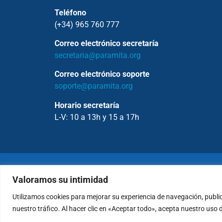
Teléfono
(+34) 965 760 777
Correo electrónico secretaría
secretaria@paramita.org
Correo electrónico soporte
soporte@paramita.org
Horario secretaría
L-V: 10 a 13h y 15 a 17h
Copyrig
Valoramos su intimidad
Utilizamos cookies para mejorar su experiencia de navegación, publi
Política de Privacidad
nuestro tráfico. Al hacer clic en «Aceptar todo», acepta nuestro uso 