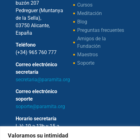
buzón 207
Cursos
Pedreguer (Muntanya
Meditación
de la Sella),
Blog
03750 Alicante,
Preguntas frecuentes
España
Amigos de la
Teléfono
Fundación
(+34) 965 760 777
Maestros
Soporte
Correo electrónico
secretaría
secretaria@paramita.org
Correo electrónico
soporte
soporte@paramita.org
Horario secretaría
L-V: 10 a 13h y 15 a
17h
Valoramos su intimidad