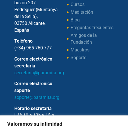
buzón 207
Cursos
Pedreguer (Muntanya
Meditación
de la Sella),
Blog
03750 Alicante,
Preguntas frecuentes
España
Amigos de la
Teléfono
Fundación
(+34) 965 760 777
Maestros
Soporte
Correo electrónico
secretaría
secretaria@paramita.org
Correo electrónico
soporte
soporte@paramita.org
Horario secretaría
L-V: 10 a 13h y 15 a
17h
Valoramos su intimidad