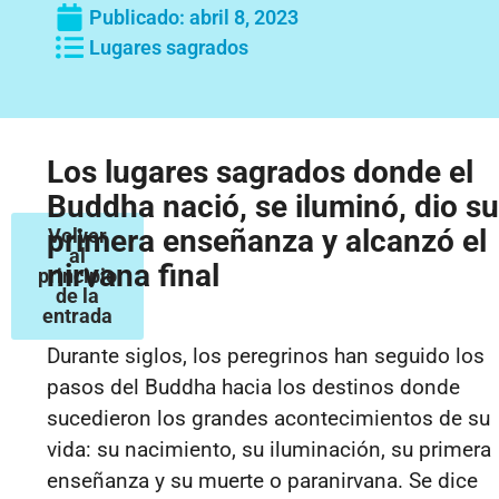
Publicado:
abril 8, 2023
Lugares sagrados
Los lugares sagrados donde el
Buddha nació, se iluminó, dio su
primera enseñanza y alcanzó el
Volver
al
nirvana final
principio
de la
entrada
Durante siglos, los peregrinos han seguido los
pasos del Buddha hacia los destinos donde
sucedieron los grandes acontecimientos de su
vida: su nacimiento, su iluminación, su primera
enseñanza y su muerte o paranirvana. Se dice