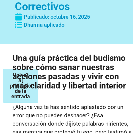
Correctivos
Publicado:
octubre 16, 2025
Dharma aplicado
Una guía práctica del budismo
sobre cómo sanar nuestras
acciones pasadas y vivir con
Volver
al
más claridad y libertad interior
principio
de la
entrada
¿Alguna vez te has sentido aplastado por un
error que no puedes deshacer? ¿Esa
conversación donde dijiste palabras hirientes,
esa mentira que protegió tu ego, pero lastimó a