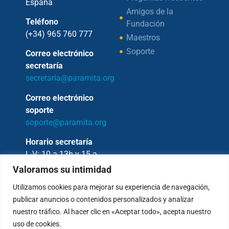
España
Amigos de la
Teléfono
Fundación
(+34) 965 760 777
Maestros
Soporte
Correo electrónico
secretaría
secretaria@paramita.org
Correo electrónico
soporte
soporte@paramita.org
Horario secretaría
L-V: 10 a 13h y 15 a
17h
Valoramos su intimidad
Utilizamos cookies para mejorar su experiencia de navegación,
publicar anuncios o contenidos personalizados y analizar
nuestro tráfico. Al hacer clic en «Aceptar todo», acepta nuestro
Copyright © 2026 – Fundación Sakya –
uso de cookies.