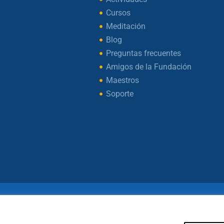
Cursos
Meditación
Blog
Preguntas frecuentes
Amigos de la Fundación
Maestros
Soporte
ht © 2026 – Fundación Sakya – Reservados todos los d
— AVISO LEGAL —