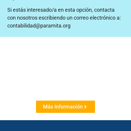
Si estás interesado/a en esta opción, contacta
con nosotros escribiendo un correo electrónico a:
contabilidad@paramita.org
Amigos de la Fundación Sakya
Únete a la comunidad
que hace posible la
labor de Lama Rinchen
Gyaltsen y el Equipo
Paramita: ofrecer la
meditación y las
enseñanzas budistas a
todos los
hispanoparlantes.
Más Información