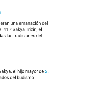
n
ideran una emanación del
 41.º Sakya Trizin, el
as las tradiciones del
 Sakya, el hijo mayor de
S.
cados del budismo