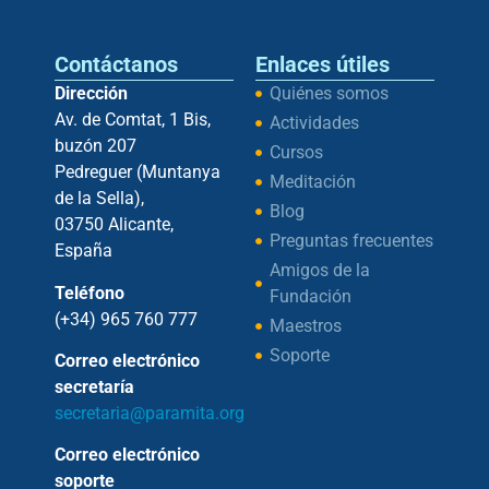
Contáctanos
Enlaces útiles
Dirección
Quiénes somos
Av. de Comtat, 1 Bis,
Actividades
buzón 207
Cursos
Pedreguer (Muntanya
Meditación
de la Sella),
Blog
03750 Alicante,
Preguntas frecuentes
España
Amigos de la
Teléfono
Fundación
(+34) 965 760 777
Maestros
Soporte
Correo electrónico
secretaría
secretaria@paramita.org
Correo electrónico
soporte