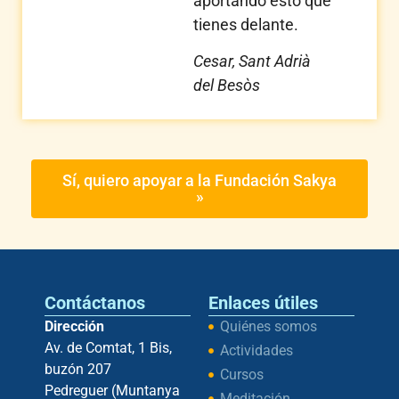
aportando esto que
tienes delante.
Cesar, Sant Adrià
del Besòs
Sí, quiero apoyar a la Fundación Sakya
»
Contáctanos
Enlaces útiles
Dirección
Quiénes somos
Av. de Comtat, 1 Bis,
Actividades
buzón 207
Cursos
Pedreguer (Muntanya
Meditación