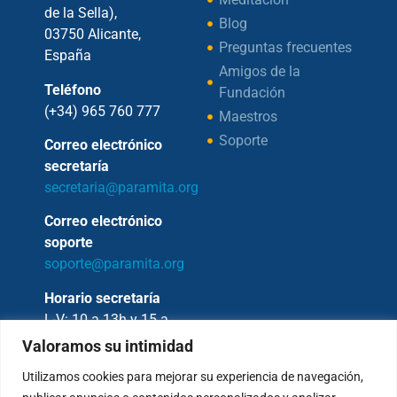
de la Sella),
Blog
03750 Alicante,
Preguntas frecuentes
España
Amigos de la
Teléfono
Fundación
(+34) 965 760 777
Maestros
Soporte
Correo electrónico
secretaría
secretaria@paramita.org
Correo electrónico
soporte
soporte@paramita.org
Horario secretaría
L-V: 10 a 13h y 15 a
17h
Valoramos su intimidad
Utilizamos cookies para mejorar su experiencia de navegación,