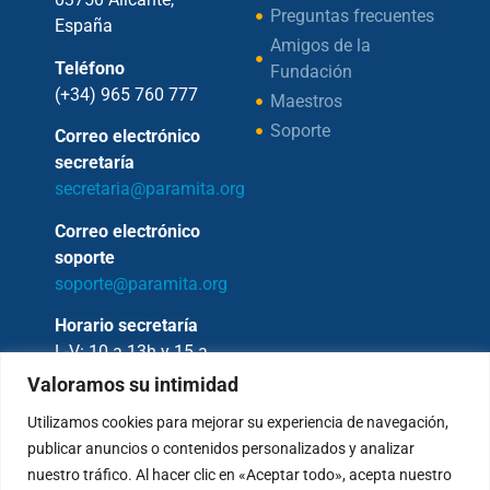
Preguntas frecuentes
España
Amigos de la
Teléfono
Fundación
(+34) 965 760 777
Maestros
Soporte
Correo electrónico
secretaría
secretaria@paramita.org
Correo electrónico
soporte
soporte@paramita.org
Horario secretaría
L-V: 10 a 13h y 15 a
17h
Valoramos su intimidad
Utilizamos cookies para mejorar su experiencia de navegación,
publicar anuncios o contenidos personalizados y analizar
nuestro tráfico. Al hacer clic en «Aceptar todo», acepta nuestro