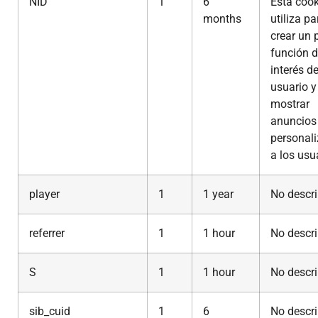
NID
1
6
Esta cook
months
utiliza pa
crear un p
función d
interés de
usuario y
mostrar
anuncios
personal
a los usu
player
1
1 year
No descri
referrer
1
1 hour
No descri
S
1
1 hour
No descri
sib_cuid
1
6
No descri