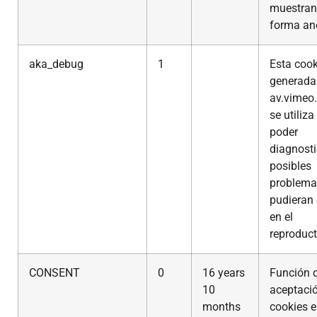
muestran
forma an
aka_debug
1
Esta cook
generada
av.vimeo
se utiliza
poder
diagnosti
posibles
problema
pudieran 
en el
reproduct
CONSENT
0
16 years
Función 
10
aceptaci
months
cookies e