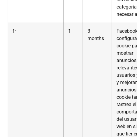
categoría
necesaria
fr
1
3
Faceboo
months
configura
cookie p
mostrar
anuncios
relevante
usuarios 
y mejorar
anuncios
cookie t
rastrea el
comporta
del usuar
web en si
que tiene