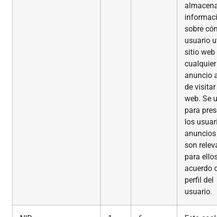
almacen
informac
sobre có
usuario ut
sitio web
cualquier
anuncio 
de visitar 
web. Se u
para pres
los usuar
anuncios
son relev
para ello
acuerdo c
perfil del
usuario.