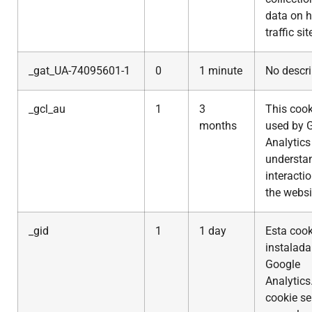
data on h
traffic sit
_gat_UA-74095601-1
0
1 minute
No descri
_gcl_au
1
3
This cook
months
used by 
Analytics
understa
interacti
the websi
_gid
1
1 day
Esta cook
instalada
Google
Analytics
cookie se 