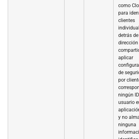
como Clo
para ident
clientes
individua
detrás de
dirección
comparti
aplicar
configur
de segur
por clien
correspo
ningún ID
usuario e
aplicaci
y no alm
ninguna
informac