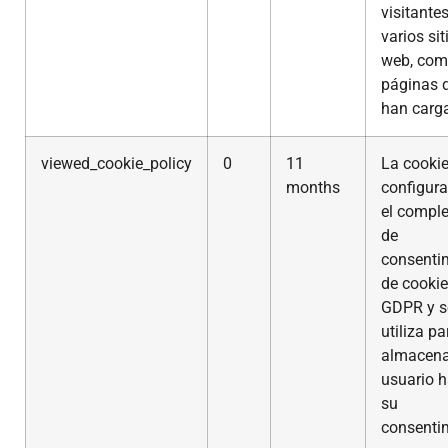
visitante
varios sit
web, com
páginas 
han carg
viewed_cookie_policy
0
11
La cookie
months
configur
el compl
de
consenti
de cookie
GDPR y s
utiliza pa
almacenar
usuario 
su
consenti