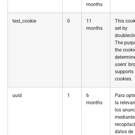
months
test_cookie
0
11
This cook
months
set by
doublecli
The purp
the cookie
determine
users' br
supports
cookies.
uuid
1
6
Para opti
months
la releva
los anun
mediante
recopilac
datos de