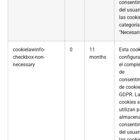
consenti
del usuar
las cooki
categoría
"Necesari
cookielawinfo-
0
11
Esta cook
checkbox-non-
months
configur
necessary
el compl
de
consenti
de cookie
GDPR. L
cookies s
utilizan 
almacena
consenti
del usuar
las cooki