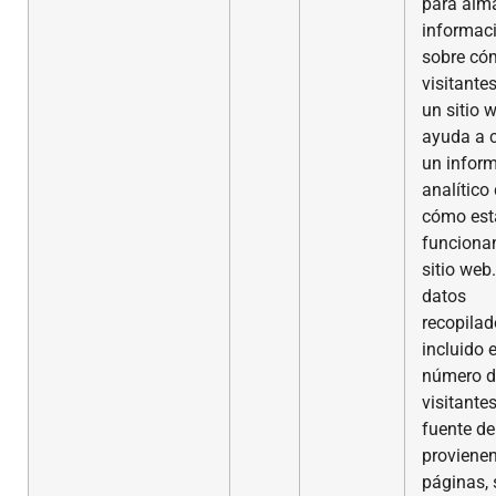
para alm
informac
sobre có
visitante
un sitio 
ayuda a c
un infor
analítico
cómo est
funciona
sitio web
datos
recopilad
incluido e
número d
visitantes
fuente d
provienen
páginas, 