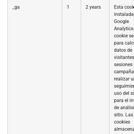
_ga
1
2 years
Esta cook
instalada
Google
Analytics
cookie se 
para calc
datos de
visitantes
sesiones 
campaña
realizar 
seguimie
uso del si
para el i
de anális
sitio. Las
cookies
almacen