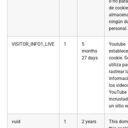
o no para
de cookie
almacen
ningún d
personal.
VISITOR_INFO1_LIVE
1
5
Youtube
months
establece
27 days
cookie. S
utiliza pa
rastrear l
informac
los video
YouTube
incrustad
un sitio 
vuid
1
2 years
This dom