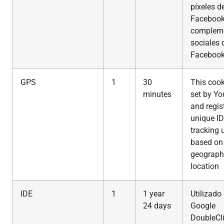
píxeles d
Facebook
complem
sociales 
Facebook
GPS
1
30
This cook
minutes
set by Yo
and regis
unique ID
tracking 
based on 
geograph
location
IDE
1
1 year
Utilizado
24 days
Google
DoubleCli