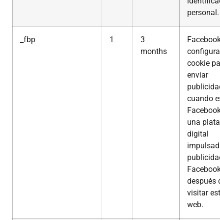
identific
personal.
_fbp
1
3
Faceboo
months
configura
cookie p
enviar
publicida
cuando e
Facebook
una plat
digital
impulsad
publicida
Faceboo
después 
visitar es
web.