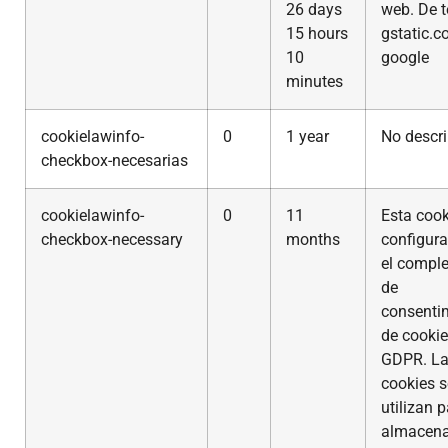
26 days
web. De t
15 hours
gstatic.c
10
google
minutes
cookielawinfo-
0
1 year
No descri
checkbox-necesarias
cookielawinfo-
0
11
Esta cook
checkbox-necessary
months
configur
el compl
de
consenti
de cookie
GDPR. L
cookies s
utilizan 
almacena