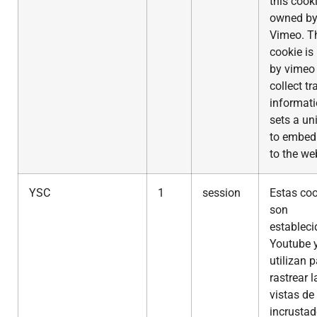
this cooki
owned b
Vimeo. T
cookie is
by vimeo
collect tr
informatio
sets a un
to embed
to the we
YSC
1
session
Estas co
son
estableci
Youtube 
utilizan 
rastrear l
vistas de
incrustad