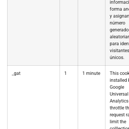
informac
forma a
y asigna
número
generado
aleatori
para ident
visitante
únicos.
_gat
1
1 minute
This cook
installed
Google
Universal
Analytics
throttle t
request r
limit the
colllectio