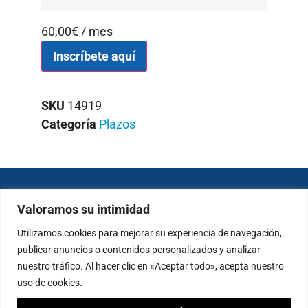
60,00
€
/ mes
Inscríbete aquí
SKU
14919
Categoría
Plazos
Contáctanos
Enlaces útiles
Valoramos su intimidad
Dirección
Quiénes somos
Utilizamos cookies para mejorar su experiencia de navegación,
Av. de Comtat, 1 Bis,
Actividades
publicar anuncios o contenidos personalizados y analizar
buzón 207
Cursos
nuestro tráfico. Al hacer clic en «Aceptar todo», acepta nuestro
Pedreguer (Muntanya
Meditación
uso de cookies.
de la Sella),
Blog