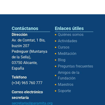
Contáctanos
Enlaces útiles
Dirección
Quiénes somos
Av. de Comtat, 1 Bis,
Actividades
buzón 207
Cursos
Pedreguer (Muntanya
Meditación
de la Sella),
Blog
03750 Alicante,
Preguntas frecuentes
España
Amigos de la
Teléfono
Fundación
(+34) 965 760 777
Maestros
Soporte
Correo electrónico
secretaría
secretaria@paramita.org