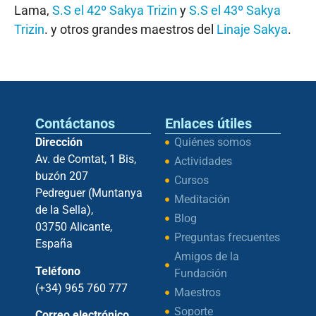
Lama,
S.S el 42º Sakya Trizin
y
S.S el 43º Sakya
Trizin
. y otros grandes maestros del
Linaje Sakya
.
Contáctanos
Enlaces útiles
Dirección
Quiénes somos
Av. de Comtat, 1 Bis,
Actividades
buzón 207
Cursos
Pedreguer (Muntanya
Meditación
de la Sella),
Blog
03750 Alicante,
Preguntas frecuentes
España
Amigos de la
Teléfono
Fundación
(+34) 965 760 777
Maestros
Soporte
Correo electrónico