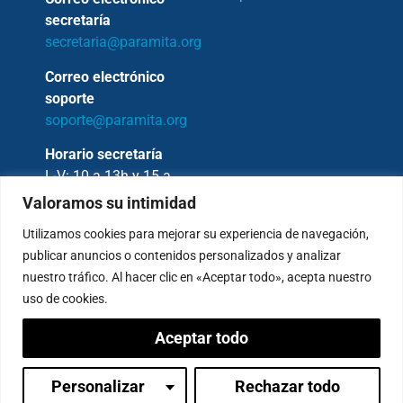
secretaría
secretaria@paramita.org
Correo electrónico
soporte
soporte@paramita.org
Horario secretaría
L-V: 10 a 13h y 15 a
17h
Valoramos su intimidad
Utilizamos cookies para mejorar su experiencia de navegación,
publicar anuncios o contenidos personalizados y analizar
nuestro tráfico. Al hacer clic en «Aceptar todo», acepta nuestro
Copyright © 2026 – Fundación Sakya –
uso de cookies.
Reservados todos los derechos.
Aceptar todo
— AVISO LEGAL —
Política de Privacidad
Condiciones de Pagos
Personalizar
Rechazar todo
Inicia sesión
Política de Cookies
Canal de denuncias