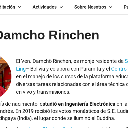
itación
Actividades
Sobre Nosotros
Pa
Damcho Rinchen
El Ven. Damchö Rinchen, es monje residente de
S
Ling
– Bolivia y colabora con Paramita y el
Centro
en el manejo de los cursos de la plataforma educa
diversas tareas relacionadas con el área técnica
en vivo y transmisiones.
aís de nacimiento, e
studió en Ingeniería Electrónica
en la
drés. En 2019 recibió los votos monásticos de S.E. Lud
hgaya (India), el lugar donde se iluminó el Buddha.