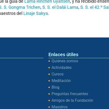
e la guía de
Lama Rinchen Gyaltsen
, y ha recibido ense
S. S. Gongma Trichen
,
S. S. el Dalái Lama
,
S. S. el 42.º Sa
maestros del
Linaje Sakya
.
Enlaces útiles
Quiénes somos
Actividades
Cursos
Meditación
Blog
Preguntas frecuentes
Amigos de la Fundación
Maestros