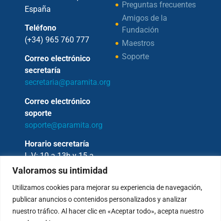
Preguntas frecuentes
España
Amigos de la
Teléfono
Fundación
(+34) 965 760 777
Maestros
Soporte
Correo electrónico
secretaría
secretaria@paramita.org
Correo electrónico
soporte
soporte@paramita.org
Horario secretaría
L-V: 10 a 13h y 15 a
17h
Valoramos su intimidad
Utilizamos cookies para mejorar su experiencia de navegación,
publicar anuncios o contenidos personalizados y analizar
nuestro tráfico. Al hacer clic en «Aceptar todo», acepta nuestro
Copyright © 2026 – Fundación Sakya –