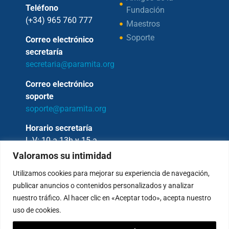
Teléfono
Fundación
(+34) 965 760 777
Maestros
Soporte
Correo electrónico
secretaría
secretaria@paramita.org
Correo electrónico
soporte
soporte@paramita.org
Horario secretaría
L-V: 10 a 13h y 15 a
17h
Valoramos su intimidad
Utilizamos cookies para mejorar su experiencia de navegación,
publicar anuncios o contenidos personalizados y analizar
nuestro tráfico. Al hacer clic en «Aceptar todo», acepta nuestro
Copyright © 2026 – Fundación Sakya –
uso de cookies.
Reservados todos los derechos.