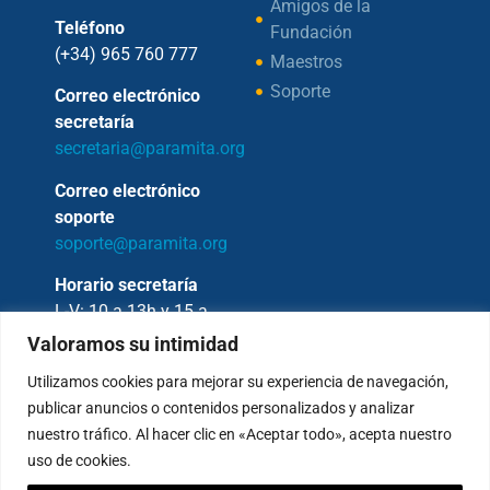
Amigos de la
Teléfono
Fundación
(+34) 965 760 777
Maestros
Soporte
Correo electrónico
secretaría
secretaria@paramita.org
Correo electrónico
soporte
soporte@paramita.org
Horario secretaría
L-V: 10 a 13h y 15 a
17h
Valoramos su intimidad
Utilizamos cookies para mejorar su experiencia de navegación,
publicar anuncios o contenidos personalizados y analizar
nuestro tráfico. Al hacer clic en «Aceptar todo», acepta nuestro
Copyright © 2026 – Fundación Sakya –
uso de cookies.
Reservados todos los derechos.