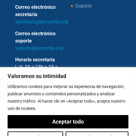
Soporte
Correo electrónico
secretaría
secretaria@paramita.org
Correo electrónico
soporte
soporte@paramita.org
Horario secretaría
L-V: 10 a 13h y 15 a
17h
Valoramos su intimidad
Utilizamos cookies para mejorar su experiencia de navegación,
publicar anuncios o contenidos personalizados y analizar
nuestro tráfico. Al hacer clic en «Aceptar todo», acepta nuestro
Copyright © 2026 – Fundación Sakya –
uso de cookies.
Reservados todos los derechos.
Aceptar todo
— AVISO LEGAL —
Política de Privacidad
Condiciones de Pagos