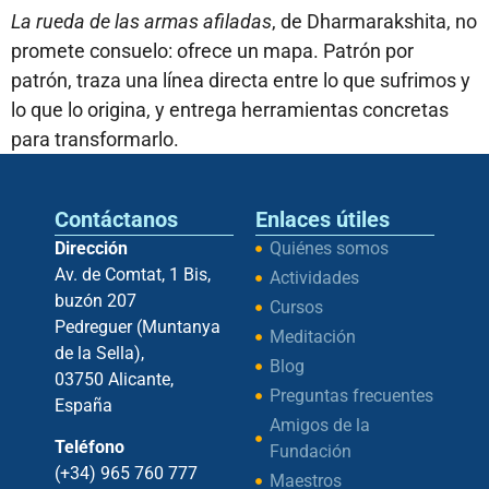
La rueda de las armas afiladas
, de Dharmarakshita, no
promete consuelo: ofrece un mapa. Patrón por
patrón, traza una línea directa entre lo que sufrimos y
lo que lo origina, y entrega herramientas concretas
para transformarlo.
Contáctanos
Enlaces útiles
Dirección
Quiénes somos
Av. de Comtat, 1 Bis,
Actividades
buzón 207
Cursos
Pedreguer (Muntanya
Meditación
de la Sella),
Blog
03750 Alicante,
Preguntas frecuentes
España
Amigos de la
Teléfono
Fundación
(+34) 965 760 777
Maestros