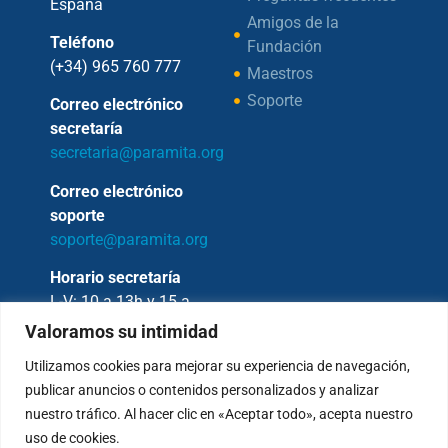
España
Amigos de la
Teléfono
Fundación
(+34) 965 760 777
Maestros
Soporte
Correo electrónico
secretaría
secretaria@paramita.org
Correo electrónico
soporte
soporte@paramita.org
Horario secretaría
L-V: 10 a 13h y 15 a
17h
Valoramos su intimidad
Utilizamos cookies para mejorar su experiencia de navegación,
publicar anuncios o contenidos personalizados y analizar
nuestro tráfico. Al hacer clic en «Aceptar todo», acepta nuestro
Copyright © 2026 – Fundación Sakya –
uso de cookies.