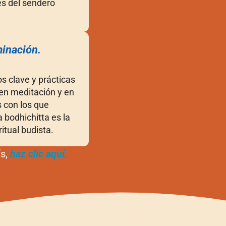
es del sendero
minación.
s clave y prácticas
 en meditación y en
s con los que
 bodhichitta es la
itual budista.
ís,
haz clic aquí.