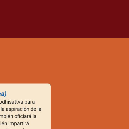
ea)
Bodhisattva para
a aspiración de la
bién oficiará la
ién impartirá