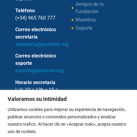
Amigos de la
Teléfono
Fundación
(+34) 965 760 777
Maestros
Soporte
Correo electrónico
secretaría
secretaria@paramita.org
Correo electrónico
soporte
soporte@paramita.org
Horario secretaría
L-V: 10 a 13h y 15 a
17h
Valoramos su intimidad
Utilizamos cookies para mejorar su experiencia de navegación,
publicar anuncios o contenidos personalizados y analizar
nuestro tráfico. Al hacer clic en «Aceptar todo», acepta nuestro
Copyright © 2026 – Fundación Sakya –
uso de cookies.