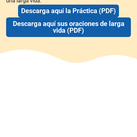
una larga vida.
Descarga aquí la Práctica (PDF)
Descarga aquí sus oraciones de larga
vida (PDF)
Amigos de la
Fundación Sakya
Únete a la comunidad que hace posible la labor de
Lama Rinchen Gyaltsen y el Equipo Paramita:
ofrecer la meditación y las enseñanzas budistas a