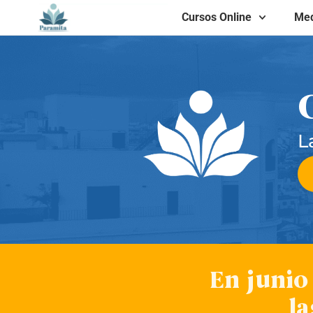
Cursos Online
Med
L
En junio
la