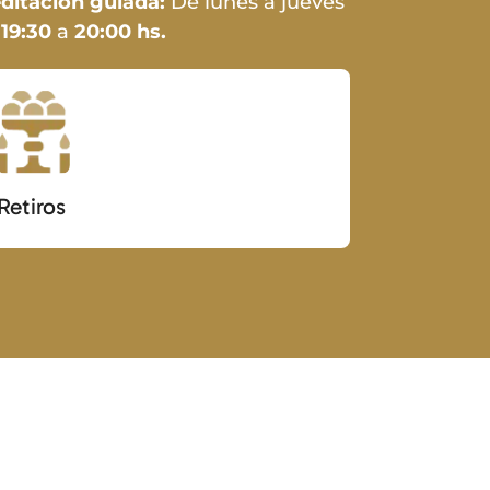
ditación guiada:
De lunes a jueves
e
19:30
a
20:00 hs.
Retiros