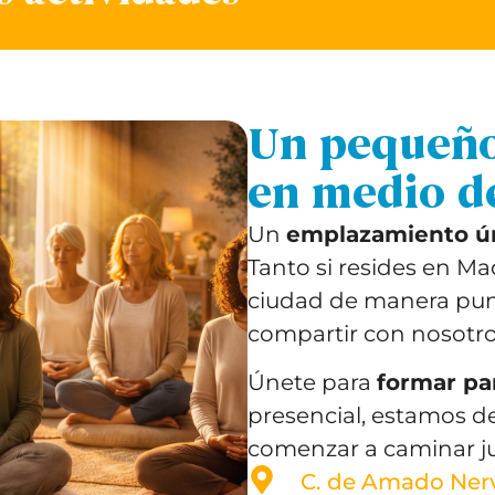
Un pequeño
en medio d
Un
emplazamiento ú
Tanto si resides en Ma
ciudad de manera punt
compartir con nosotros
Únete para
formar pa
presencial, estamos 
comenzar a caminar ju
C. de Amado Nervo