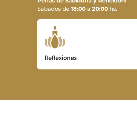
Perlas de Sabiduría y Reflexión:
Sábados de
18:00
a
20:00
hs.
Reflexiones