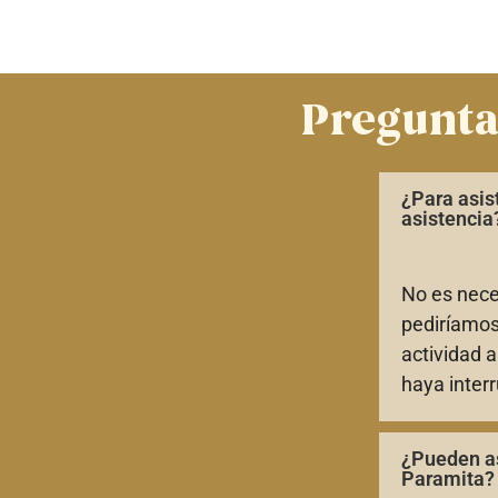
Pregunta
¿Para asis
asistencia
No es neces
pediríamos
actividad 
haya inter
¿Pueden as
Paramita?