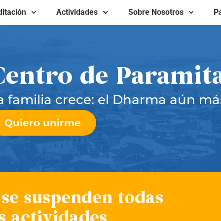
itación
Actividades
Sobre Nosotros
Pa
Centro de Paramit
a familia crece: el Dharma aún más
Quiero unirme
 se suspenden todas
s actividades