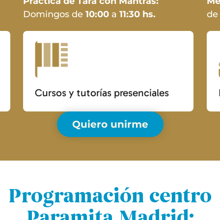
Práctica de Tara con Mantras:
Me
Domingos de
10:00
a
11:30 hs.
d
Cursos y tutorías presenciales
Quiero unirme
Programación centro
Paramita Madrid: