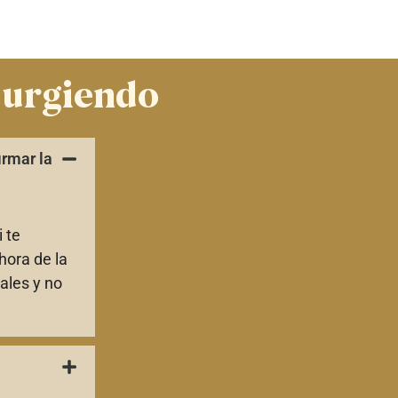
surgiendo
irmar la
 te
hora de la
ales y no