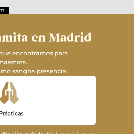
nt
ramita en Madrid
 que encontrarnos para
maestros.
como sangha presencial
Prácticas