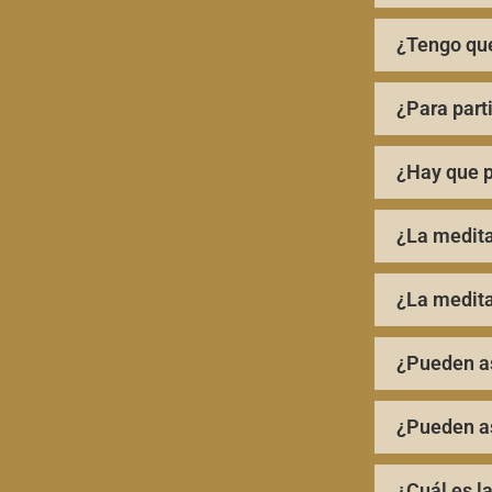
¿Tengo que
¿Para part
¿Hay que p
¿La medita
¿La medita
¿Pueden as
¿Pueden as
¿Cuál es la