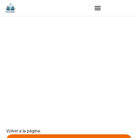
Catálogo de e-books de
Paramita
Explora nuestra colección de
e-books
(libro digital)
budistas en español
, con enseñanzas de Buda,
meditación y filosofía del Dharma en formato
digital. Ideal para leer y practicar desde cualquier
lugar.
Volver a la página: