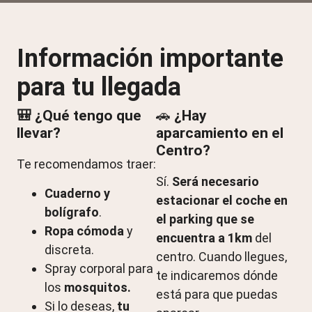
Información importante
para tu llegada
🎒 ¿Qué tengo que
🚗
¿Hay
llevar?
aparcamiento en el
Centro?
Te recomendamos traer:
Sí.
Será necesario
Cuaderno y
estacionar el coche en
bolígrafo
.
el parking que se
Ropa cómoda
y
encuentra a 1km
del
discreta.
centro. Cuando llegues,
Spray corporal para
te indicaremos dónde
los
mosquitos.
está para que puedas
Si lo deseas,
tu