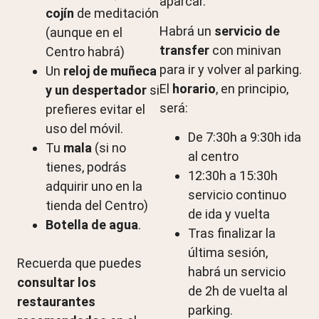
aparcar.
cojín
de meditación
Habrá un
servicio de
(aunque en el
transfer
con minivan
Centro habrá)
para ir y volver al parking.
Un
reloj de muñeca
El
horario
, en principio,
y un despertador
si
será:
prefieres evitar el
uso del móvil.
De 7:30h a 9:30h ida
Tu
mala
(si no
al centro
tienes, podrás
12:30h a 15:30h
adquirir uno en la
servicio continuo
tienda del Centro)
de ida y vuelta
Botella de agua
.
Tras finalizar la
última sesión,
Recuerda que puedes
habrá un servicio
consultar los
de 2h de vuelta al
restaurantes
parking.