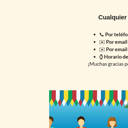
Cualquier
📞
Por teléfo
✉️
Por email
✉️
Por email
⌚
Horario de
¡Muchas gracias po