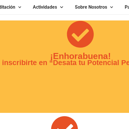
itación
Actividades
Sobre Nosotros
Pa
¡Enhorabuena!
inscribirte en “Desata tu Potencial P