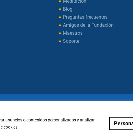
Meditación
Blog
Preguntas frecuentes
Amigos de la Fundación
Maestros
Soporte
ht © 2026 – Fundación Sakya – Reservados todos los d
— AVISO LEGAL —
car anuncios o contenidos personalizados y analizar
Persona
Condiciones de Pagos
Política de Cookies
de cookies.