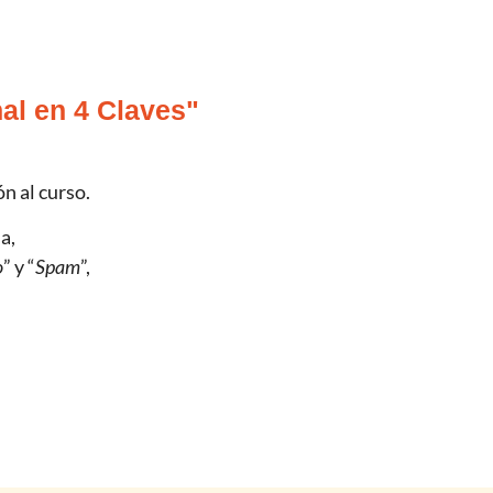
al en 4 Claves"
n al curso.
a,
o
” y “
Spam
”,