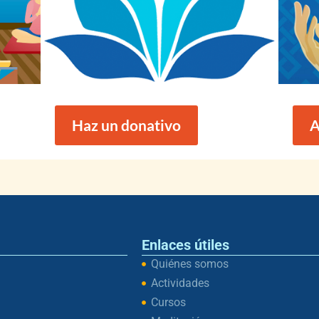
Haz un donativo
A
Enlaces útiles
Quiénes somos
Actividades
Cursos