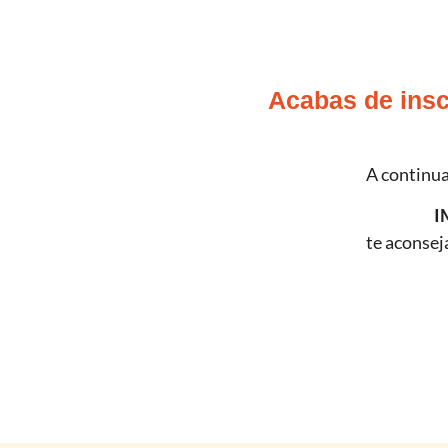
Acabas de insc
A continua
I
te aconsej