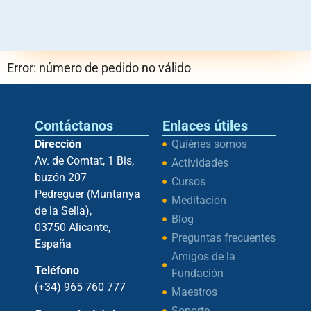
Error: número de pedido no válido
Contáctanos
Enlaces útiles
Dirección
Quiénes somos
Av. de Comtat, 1 Bis,
Actividades
buzón 207
Cursos
Pedreguer (Muntanya
Meditación
de la Sella),
Blog
03750 Alicante,
Preguntas frecuentes
España
Amigos de la
Teléfono
Fundación
(+34) 965 760 777
Maestros
Soporte