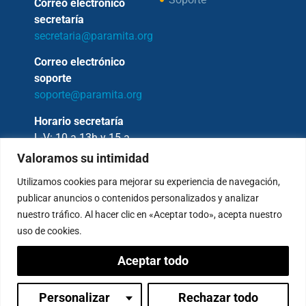
Correo electrónico
secretaría
secretaria@paramita.org
Correo electrónico
soporte
soporte@paramita.org
Horario secretaría
L-V: 10 a 13h y 15 a
17h
Valoramos su intimidad
Utilizamos cookies para mejorar su experiencia de navegación,
publicar anuncios o contenidos personalizados y analizar
nuestro tráfico. Al hacer clic en «Aceptar todo», acepta nuestro
Copyright © 2026 – Fundación Sakya –
uso de cookies.
Reservados todos los derechos.
Aceptar todo
— AVISO LEGAL —
Política de Privacidad
Condiciones de Pagos
Personalizar
Rechazar todo
Inicia sesión
Política de Cookies
Canal de denuncias