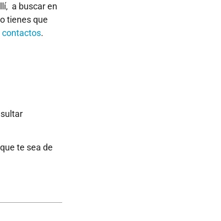
lí, a buscar en
olo tienes que
e contactos
.
sultar
 que te sea de