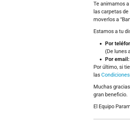
Te animamos a re
las carpetas de
moverlos a “Ban
Estamos a tu di
Por teléfo
(De lunes 
Por email:
Por último, si t
las
Condiciones
Muchas gracias 
gran beneficio.
El Equipo Param