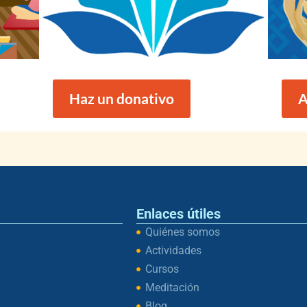
Haz un donativo
A
Enlaces útiles
Quiénes somos
Actividades
Cursos
Meditación
Blog