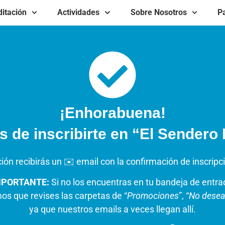
itación
Actividades
Sobre Nosotros
Pa
¡Enhorabuena!
 de inscribirte en “El Sendero
ión recibirás un ✉️ email con la confirmación de inscripci
MPORTANTE:
Si no los encuentras en tu bandeja de entra
os que revises las carpetas de “
Promociones
”, “
No dese
ya que nuestros emails a veces llegan allí.