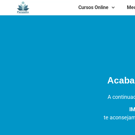
Cursos Online
Med
Acabas
A continuac
I
te aconsejam