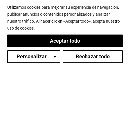
¡Reserva tus fechas y
Utilizamos cookies para mejorar su experiencia de navegación,
publicar anuncios o contenidos personalizados y analizar
prepárate para una
nuestro tráfico. Al hacer clic en «Aceptar todo», acepta nuestro
experiencia transformadora!
uso de cookies.
Antes de que llegue el retiro, tómate un
Aceptar todo
momento para organizarte:
¿Qué asuntos necesitas cerrar antes de
Personalizar
Rechazar todo
desconectar?
¿Hay algo que necesites comunicar o
dejar delegado antes del retiro?
¿Qué intención te gustaría llevar a estos
Inicia sesión
días de meditación?
Planificar con antelación te permitirá
sumergirte plenamente en la experiencia,
sin preocupaciones.