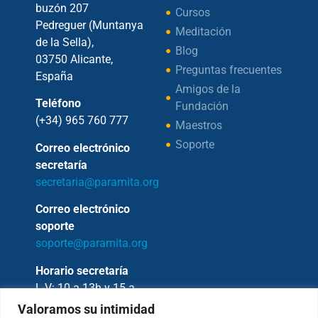
buzón 207
Cursos
Pedreguer (Muntanya
Meditación
de la Sella),
Blog
03750 Alicante,
Preguntas frecuentes
España
Amigos de la
Teléfono
Fundación
(+34) 965 760 777
Maestros
Soporte
Correo electrónico
secretaría
secretaria@paramita.org
Correo electrónico
soporte
soporte@paramita.org
Horario secretaría
L-V: 10 a 13h y 15 a
17h
Valoramos su intimidad