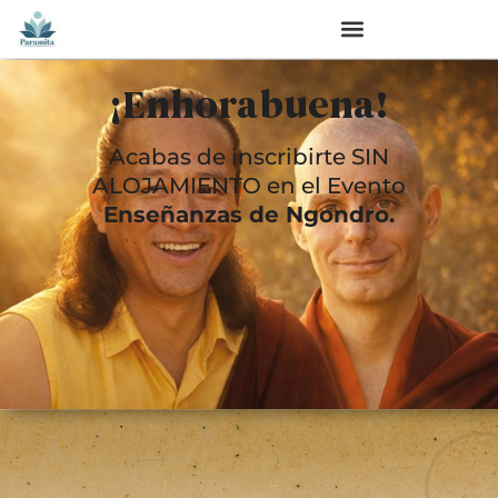
¡Enhorabuena!
Acabas de inscribirte SIN
ALOJAMIENTO en el Evento
Enseñanzas de Ngondro
.