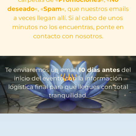
deseado
«, «
Spam
«, que nuestros emails
a veces llegan allí. Si al cabo de unos
minutos no los encuentras, ponte en
contacto con nosotros.
Te enviaremos un email
10 días antes
del
inicio del evento con la información
logística final para que llegues con total
tranquilidad.