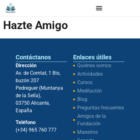
Hazte Amigo
Contáctanos
Enlaces útiles
Dirección
Quiénes somos
Av. de Comtat, 1 Bis,
Actividades
buzón 207
Cursos
Pedreguer (Muntanya
Meditación
de la Sella),
Blog
03750 Alicante,
Preguntas frecuentes
España
Amigos de la
Teléfono
Fundación
(+34) 965 760 777
Maestros