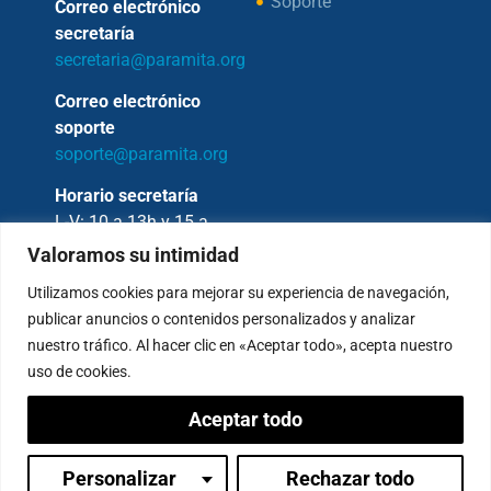
Soporte
Correo electrónico
secretaría
secretaria@paramita.org
Correo electrónico
soporte
soporte@paramita.org
Horario secretaría
L-V: 10 a 13h y 15 a
17h
Valoramos su intimidad
Utilizamos cookies para mejorar su experiencia de navegación,
publicar anuncios o contenidos personalizados y analizar
nuestro tráfico. Al hacer clic en «Aceptar todo», acepta nuestro
Copyright © 2026 – Fundación Sakya –
uso de cookies.
Reservados todos los derechos.
Aceptar todo
— AVISO LEGAL —
Política de Privacidad
Condiciones de Pagos
Personalizar
Rechazar todo
Inicia sesión
Política de Cookies
Canal de denuncias