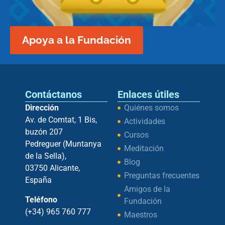
Apoya a la Fundación
Contáctanos
Enlaces útiles
Dirección
Quiénes somos
Av. de Comtat, 1 Bis,
Actividades
buzón 207
Cursos
Pedreguer (Muntanya
Meditación
de la Sella),
Blog
03750 Alicante,
Preguntas frecuentes
España
Amigos de la
Teléfono
Fundación
(+34) 965 760 777
Maestros