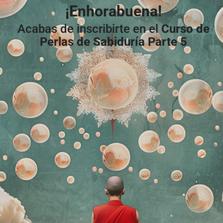
¡Enhorabuena!
Acabas de inscribirte en el
Curso de
Perlas de Sabiduría Parte 5