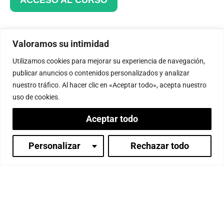
ACCESO AL CURSO
Valoramos su intimidad
¿Tienes alguna duda?
Utilizamos cookies para mejorar su experiencia de navegación,
publicar anuncios o contenidos personalizados y analizar
secretaria@paramita.org
nuestro tráfico. Al hacer clic en «Aceptar todo», acepta nuestro
uso de cookies.
soporte@paramita.org
Aceptar todo
(+34) 965 760 777
Personalizar
Rechazar todo
Inicia sesión
Martes a sábado, 10h a 13h y 15h a
17h (hora España)