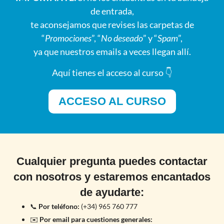
de entrada,
te aconsejamos que revises las carpetas de
“
Promociones
”, “
No deseado
” y “
Spam
”,
ya que nuestros emails a veces llegan allí.
Aquí tienes el acceso al curso 👇
ACCESO AL CURSO
Cualquier pregunta puedes contactar
con nosotros y estaremos encantados
de ayudarte:
📞
Por teléfono:
(+34) 965 760 777
✉️
Por email para cuestiones generales: