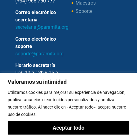
(+34) 965 760 777
Maestros
Soporte
Correo electrónico
secretaría
secretaria@paramita.org
Correo electrónico
soporte
soporte@paramita.org
Horario secretaría
L-V: 10 a 13h y 15 a
17h
Valoramos su intimidad
Utilizamos cookies para mejorar su experiencia de navegación,
publicar anuncios o contenidos personalizados y analizar
nuestro tráfico. Al hacer clic en «Aceptar todo», acepta nuestro
Copyright © 2026 – Fundación Sakya –
uso de cookies.
Reservados todos los derechos.
Aceptar todo
— AVISO LEGAL —