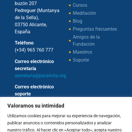
buzón 207
Cursos
Pedreguer (Muntanya
Meditación
de la Sella),
Blog
03750 Alicante,
Preguntas frecuentes
España
Amigos de la
Teléfono
Fundación
(+34) 965 760 777
Maestros
Soporte
Correo electrónico
secretaría
secretaria@paramita.org
Correo electrónico
soporte
soporte@paramita.org
Valoramos su intimidad
Horario secretaría
Utilizamos cookies para mejorar su experiencia de navegación,
L-V: 10 a 13h y 15 a
publicar anuncios o contenidos personalizados y analizar
17h
nuestro tráfico. Al hacer clic en «Aceptar todo», acepta nuestro