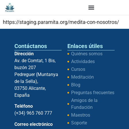
https://staging.paramita.org/medita-con-nosotros/
Contáctanos
Enlaces útiles
Dirección
Quiénes somos
Av. de Comtat, 1 Bis,
Actividades
buzón 207
Cursos
Pedreguer (Muntanya
Meditación
de la Sella),
Blog
03750 Alicante,
Preguntas frecuentes
España
Amigos de la
Teléfono
Fundación
(+34) 965 760 777
Maestros
Soporte
Correo electrónico