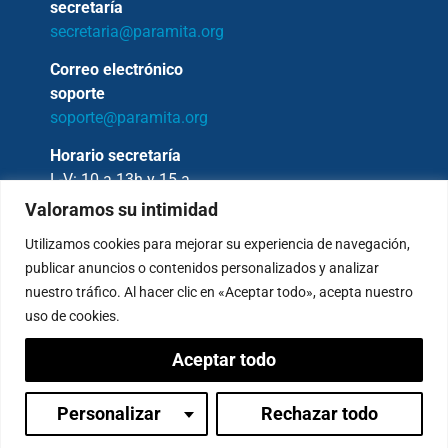
secretaría
secretaria@paramita.org
Correo electrónico
soporte
soporte@paramita.org
Horario secretaría
L-V: 10 a 13h y 15 a
17h
Valoramos su intimidad
Utilizamos cookies para mejorar su experiencia de navegación,
publicar anuncios o contenidos personalizados y analizar
nuestro tráfico. Al hacer clic en «Aceptar todo», acepta nuestro
Copyright © 2026 – Fundación Sakya –
uso de cookies.
Reservados todos los derechos.
Aceptar todo
— AVISO LEGAL —
Política de Privacidad
Condiciones de Pagos
Personalizar
Rechazar todo
Inicia sesión
Política de Cookies
Canal de denuncias