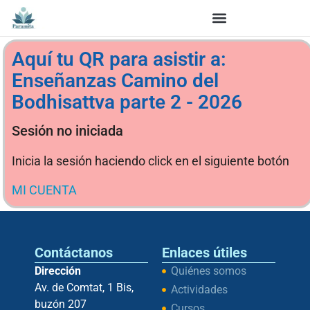
Aquí tu QR para asistir a:
Enseñanzas Camino del
Bodhisattva parte 2 - 2026
Sesión no iniciada
Inicia la sesión haciendo click en el siguiente botón
MI CUENTA
Contáctanos
Enlaces útiles
Dirección
Quiénes somos
Av. de Comtat, 1 Bis,
Actividades
buzón 207
Cursos