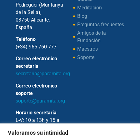
Pedreguer (Muntanya
Meditación
de la Sella),
Blog
03750 Alicante,
Preguntas frecuentes
España
Amigos de la
Teléfono
Fundación
(+34) 965 760 777
Maestros
Soporte
Correo electrónico
secretaría
secretaria@paramita.org
Correo electrónico
soporte
soporte@paramita.org
Horario secretaría
L-V: 10 a 13h y 15 a
17h
Valoramos su intimidad