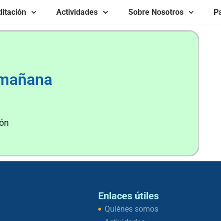
itación
Actividades
Sobre Nosotros
Pa
 mañana
tón
Enlaces útiles
Quiénes somos