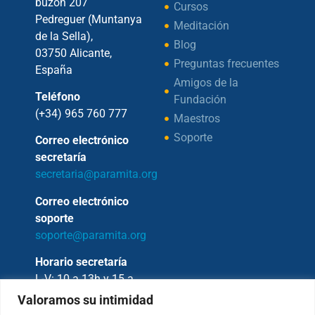
buzón 207
Cursos
Pedreguer (Muntanya
Meditación
de la Sella),
Blog
03750 Alicante,
Preguntas frecuentes
España
Amigos de la
Teléfono
Fundación
(+34) 965 760 777
Maestros
Soporte
Correo electrónico
secretaría
secretaria@paramita.org
Correo electrónico
soporte
soporte@paramita.org
Horario secretaría
L-V: 10 a 13h y 15 a
17h
Valoramos su intimidad