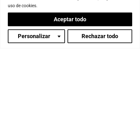
uso de cookies.
Aceptar todo
Personalizar
Rechazar todo
Inicia sesión
S.S. Gongma Trichen es
el maestro más
importante de la Tradición Sakya
, a la que
pertenece Paramita, y uno de los maestros más
respetados y queridos en todo el budismo
tibetano.
Desde que
se exilió en India en 1959
, Su Santidad
no solo se ha dedicado ha compartir